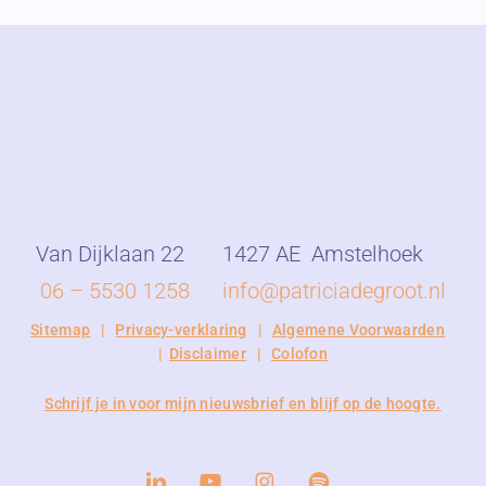
Van Dijklaan 22
1427 AE
Amstelhoek
06 – 5530 1258
info@patriciadegroot.nl
Sitemap
|
Privacy-verklaring
|
Algemene Voorwaarden
|
Disclaimer
|
Colofon
Schrijf je in voor mijn nieuwsbrief en blijf op de hoogte.
linkedin
youtube
instagram
spotify