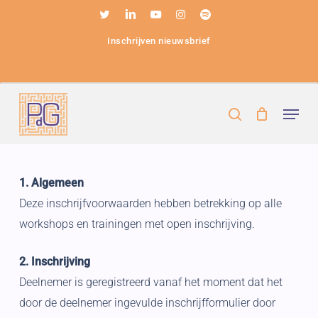
Skip
twitter
linkedin
youtube
instagram
spotify
to
Inschrijven nieuwsbrief
Close
main
Menu
content
Menu
search
1. Algemeen
Deze inschrijfvoorwaarden hebben betrekking op alle
workshops en trainingen met open inschrijving.
2. Inschrijving
Deelnemer is geregistreerd vanaf het moment dat het
door de deelnemer ingevulde inschrijfformulier door